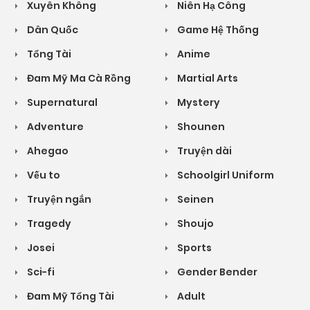
Xuyên Không
Niên Hạ Công
Dân Quốc
Game Hệ Thống
Tổng Tài
Anime
Đam Mỹ Ma Cà Rồng
Martial Arts
Supernatural
Mystery
Adventure
Shounen
Ahegao
Truyện dài
Vếu to
Schoolgirl Uniform
Truyện ngắn
Seinen
Tragedy
Shoujo
Josei
Sports
Sci-fi
Gender Bender
Đam Mỹ Tổng Tài
Adult