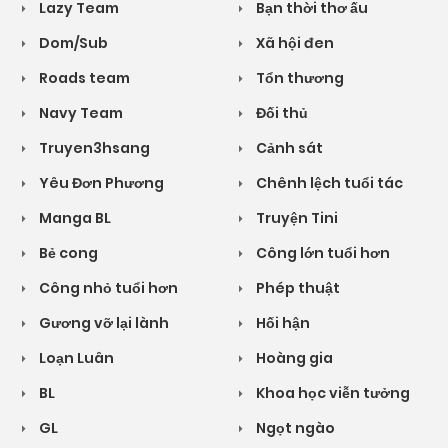
Lazy Team
Bạn thời thơ ấu
Dom/Sub
Xã hội đen
Roads team
Tổn thương
Navy Team
Đối thủ
Truyen3hsang
Cảnh sát
Yêu Đơn Phương
Chênh lệch tuổi tác
Manga BL
Truyện Tini
Bẻ cong
Công lớn tuổi hơn
Công nhỏ tuổi hơn
Phép thuật
Gương vỡ lại lành
Hối hận
Loạn Luân
Hoàng gia
BL
Khoa học viễn tưởng
GL
Ngọt ngào