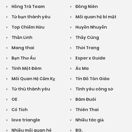
Hồng Trà Team
Đồng Niên
Từ bạn thành yêu
Mối quan hệ bí mật
Top Chiếm Hữu
Huyền Nhuyễn
Thần Linh
Thầy Cúng
Mang thai
Thời Trang
Bạn Thơ Ấu
Esper x Guide
Tình Một Đêm
Ác Ma
Mối Quan Hệ Cấm Kỵ
Tín Đồ Tôn Giáo
Từ thù thành yêu
Tình yêu công sở
OE
Bám Đuôi
Cổ Tích
Thiên Thai
love triangle
Nhiều tác giả
Nhiều mối quan hệ
BG,