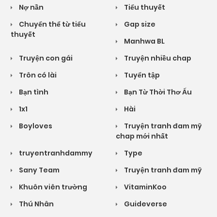
Nợ nần
Tiểu thuyết
Chuyển thể từ tiểu
Gap size
thuyết
Manhwa BL
Truyện con gái
Truyện nhiều chap
Trôn có lài
Tuyển tập
Bạn tình
Bạn Từ Thời Thơ Ấu
1x1
Hài
Boyloves
Truyện tranh đam mỹ
chap mới nhất
truyentranhdammy
Type
Sany Team
Truyện tranh đam mỹ
Khuôn viên trường
VitaminKoo
Thú Nhân
Guideverse