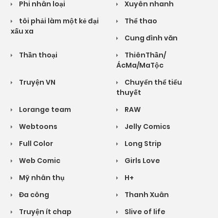
Phi nhân loại
Xuyên nhanh
tôi phải làm một kẻ đại
Thể thao
xấu xa
Cung đình văn
Thần thoại
ThiênThần/
ÁcMa/MaTộc
Truyện VN
Chuyển thể tiểu
thuyết
Lorange team
RAW
Webtoons
Jelly Comics
Full Color
Long Strip
Web Comic
Girls Love
Mỹ nhân thụ
H+
Đa công
Thanh Xuân
Truyện ít chap
Slive of life