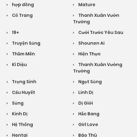
hợp đồng
Mature
Cổ Trang
Thanh Xuân Vườn
Trường
19+
Cưới Trước Yêu Sau
Truyện Sủng
Shounen Ai
Thầm Mến
Hiện Thực
Kì Diệu
Thanh Xuân Vường
Trường
Trọng Sinh
Ngọt Sủng
Cẩu Huyết
Linh Dị
Sủng
Dị Giới
Kinh Dị
Hắc Bang
Hệ Thống
Girl Love
Hentai
Báo Thù