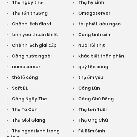
Thụ ngây thơ
Thụ hy sinh
Thụ tổn thương
Omegaserver
Chênh lệch địa vị
tài phiệt kiêu ngạo
tình yêu thuần khiết
Công tình cảm
Chênh lệch giai cấp
Nuôi rồi thịt
Công nước ngoài
khác biệt thân phận
nameserver
quý tộc công
thô lỗ công
thụ ốm yếu
Soft BL
Công Lùn
Công Ngây Thơ
Công Chủ Động
Thụ To Con
Thụ Lớn Tuổi
Thụ Giỏi Giang
Thụ Ông Chú
Thụ ngoài lạnh trong
FA Bẩm Sinh