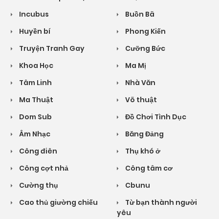
Incubus
Buồn Bã
Huyền bí
Phong Kiến
Truyện Tranh Gay
Cưỡng Bức
Khoa Học
Ma Mị
Tâm Linh
Nhà Văn
Ma Thuật
Võ thuật
Dom Sub
Đồ Chơi Tình Dục
Âm Nhạc
Băng Đảng
Công điên
Thụ khó ở
Công cợt nhả
Công tâm cơ
Cường thụ
Cbunu
Cao thủ giường chiếu
Từ bạn thành người
yêu