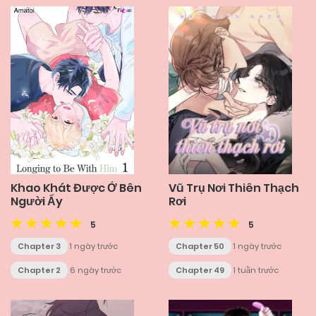
Khao Khát Được Ở Bên
Vũ Trụ Nơi Thiên Thạch
Người Ấy
Rơi
5
5
Chapter 3
1 ngày trước
Chapter 50
1 ngày trước
Chapter 2
6 ngày trước
Chapter 49
1 tuần trước