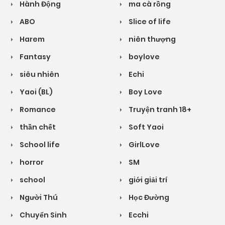
Hành Động
ma cà rồng
ABO
Slice of life
Harem
niên thượng
Fantasy
boylove
siêu nhiên
Echi
Yaoi (BL)
Boy Love
Romance
Truyện tranh 18+
thần chết
Soft Yaoi
School life
GirlLove
horror
SM
school
giới giải trí
Người Thú
Học Đường
Chuyển Sinh
Ecchi