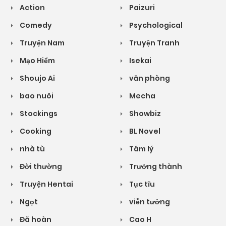
Action
Paizuri
Comedy
Psychological
Truyện Nam
Truyện Tranh
Mạo Hiểm
Isekai
Shoujo Ai
văn phòng
bao nuôi
Mecha
Stockings
Showbiz
Cooking
BL Novel
nhà tù
Tâm lý
Đời thường
Trưởng thành
Truyện Hentai
Tục tĩu
Ngọt
viễn tưởng
Đã hoàn
Cao H