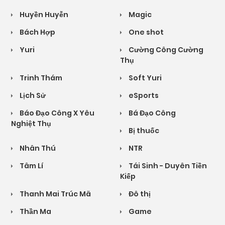
Huyền Huyễn
Magic
Bách Hợp
One shot
Yuri
Cường Công Cường
Thụ
Trinh Thám
Soft Yuri
Lịch Sử
eSports
Báo Đạo Công X Yêu
Bá Đạo Công
Nghiệt Thụ
Bị thuốc
Nhân Thú
NTR
Tâm Lí
Tái Sinh - Duyên Tiền
Kiếp
Thanh Mai Trúc Mã
Đô thị
Thần Ma
Game