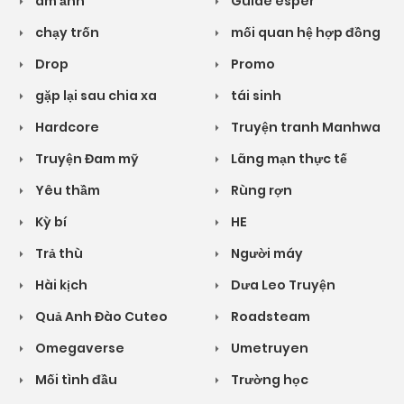
ám ảnh
Guide esper
chạy trốn
mối quan hệ hợp đồng
Drop
Promo
gặp lại sau chia xa
tái sinh
Hardcore
Truyện tranh Manhwa
Truyện Đam mỹ
Lãng mạn thực tế
Yêu thầm
Rùng rợn
Kỳ bí
HE
Trả thù
Người máy
Hài kịch
Dưa Leo Truyện
Quả Anh Đào Cuteo
Roadsteam
Omegaverse
Umetruyen
Mối tình đầu
Trường học