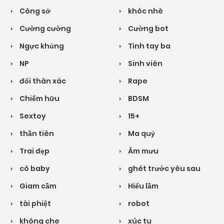
Công sở
khóc nhè
Cường cường
Cường bot
Ngực khủng
Tình tay ba
NP
Sinh viên
đổi thân xác
Rape
Chiếm hữu
BDSM
Sextoy
15+
thần tiên
Ma quỷ
Trai đẹp
Âm mưu
có baby
ghét trước yêu sau
Giam cầm
Hiểu lầm
tài phiệt
robot
không che
xúc tu