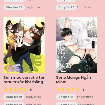
Chapter 3.2
1 ngày trước
Chapter 1.0
1 ngày trước
Sinh mèo con cho tôi
Serie Manga Ngắn
mau trước khi thằng
Mlem
này điên lên
5
5
Chapter 29
1 ngày trước
Chapter 3.1
1 ngày trước
Chapter 28
1 ngày trước
Chapter 2.5
1 ngày trước