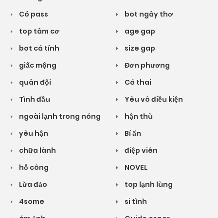
Có pass
bot ngây thơ
top tâm cơ
age gap
bot cá tính
size gap
giấc mộng
Đơn phương
quân đội
Có thai
Tình đầu
Yêu vô điều kiện
ngoài lạnh trong nóng
hận thù
yêu hận
Bí ẩn
chữa lành
điệp viên
hỗ công
NOVEL
Lừa đảo
top lạnh lùng
4some
si tình