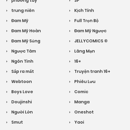
phương tây
3P
trung niên
Kịch Tính
Đam Mỹ
Full Trọn Bộ
Đam Mỹ Hoàn
Đam Mỹ Ngược
Đam Mỹ Sủng
JELLYCOMICS ©
Ngược Tâm
Lãng Mạn
Ngôn Tình
16+
Sắp ra mắt
Truyện tranh 16+
Webtoon
Phiêu Lưu
Boys Love
Comic
Doujinshi
Manga
Người Lớn
Oneshot
Smut
Yaoi