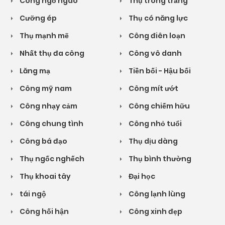
Công ngổ ngáo
Thụ trong trắng
Cưỡng ép
Thụ có năng lực
Thụ mạnh mẽ
Công điên loạn
Nhất thụ đa công
Công vô danh
Lăng mạ
Tiền bối - Hậu bối
Công mỹ nam
Công mít ướt
Công nhạy cảm
Công chiếm hữu
Công chung tình
Công nhỏ tuổi
Công bá đạo
Thụ dịu dàng
Thụ ngốc nghếch
Thụ bình thường
Thụ khoai tây
Đại học
tái ngộ
Công lạnh lùng
Công hối hận
Công xinh đẹp