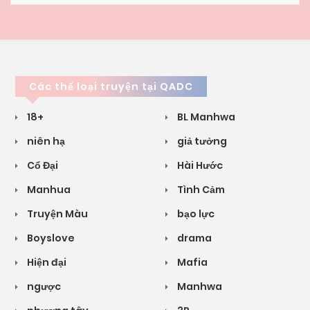
Các thể loại truyện tại QADC
18+
BL Manhwa
niên hạ
giả tưởng
Cổ Đại
Hài Hước
Manhua
Tình Cảm
Truyện Màu
bạo lực
Boyslove
drama
Hiện đại
Mafia
ngược
Manhwa