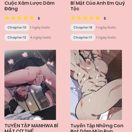
Cuộc Xâm Lược Dâm
Bí Mật Của Anh Em Quý
Đãng
Tộc
5
5
Chapter 13
1 ngày trước
Chapter 18
1 ngày trước
Chapter 12
4 ngày trước
Chapter 17
1 ngày trước
TUYỂN TẬP MANHWA BÍ
Tuyển Tập Những Con
MẬT CƠ THỂ
Bot Dâm Múp Rụp