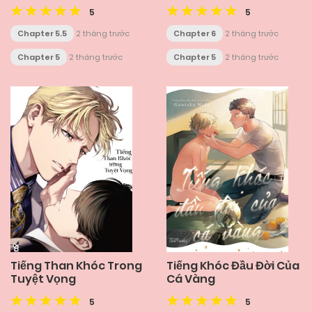
5
5
Chapter 5.5
2 tháng trước
Chapter 6
2 tháng trước
Chapter 5
2 tháng trước
Chapter 5
2 tháng trước
Tiếng Than Khóc Trong
Tiếng Khóc Đầu Đời Của
Tuyệt Vọng
Cá Vàng
5
5