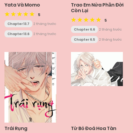
Yata Và Momo
Trao Em Nửa Phần Đời
Còn Lại
5
5
Chapter 13.7
2 tháng trước
Chapter 6.6
2 tháng trước
Chapter 13.6
2 tháng trước
Chapter 6.5
2 tháng trước
Trái Rụng
Từ Bỏ Đoá Hoa Tàn