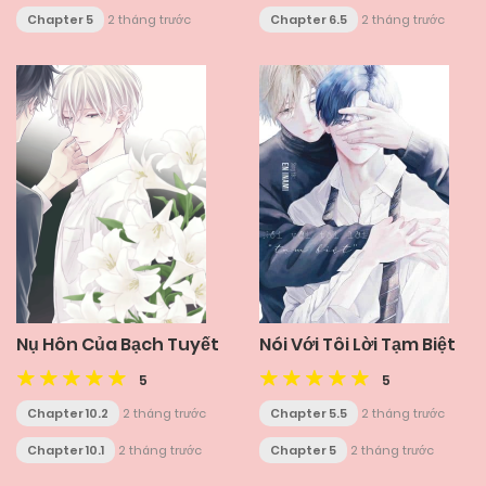
Chapter 5
2 tháng trước
Chapter 6.5
2 tháng trước
Nụ Hôn Của Bạch Tuyết
Nói Với Tôi Lời Tạm Biệt
5
5
Chapter 10.2
2 tháng trước
Chapter 5.5
2 tháng trước
Chapter 10.1
2 tháng trước
Chapter 5
2 tháng trước