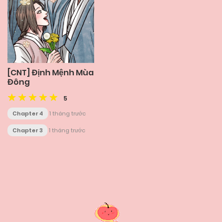
[CNT] Định Mệnh Mùa
Đông
5
Chapter 4
1 tháng trước
Chapter 3
1 tháng trước
Posts
navigation