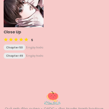
Close Up
5
Chapter 50
5 ngày trước
Chapter 49
5 ngày trước
Posts
navigation
Quả anh đào cuteo - QADC - đọc truyện tranh boylove,