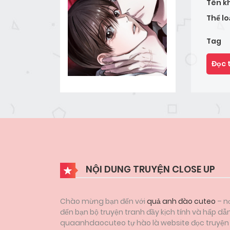
Tên k
Thể lo
Tag
Đọc 
NỘI DUNG TRUYỆN CLOSE UP
Chào mừng bạn đến với
quả anh đào cuteo
– nơ
đến bạn bộ truyện tranh đầy kịch tính và hấp dẫ
quaanhdaocuteo tự hào là website đọc truyện tr