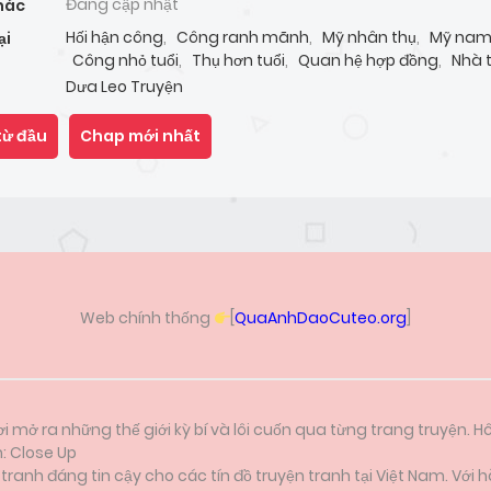
Đang cập nhật
hác
Hối hận công
,
Công ranh mãnh
,
Mỹ nhân thụ
,
Mỹ nam
ại
Công nhỏ tuổi
,
Thụ hơn tuổi
,
Quan hệ hợp đồng
,
Nhà t
BL
,
Người nổi tiếng
,
Cbunu
Dưa Leo Truyện
từ đầu
Chap mới nhất
Web chính thống
[
QuaAnhDaoCuteo.org
]
i mở ra những thế giới kỳ bí và lôi cuốn qua từng trang truyện. H
n: Close Up
anh đáng tin cậy cho các tín đồ truyện tranh tại Việt Nam. Với h