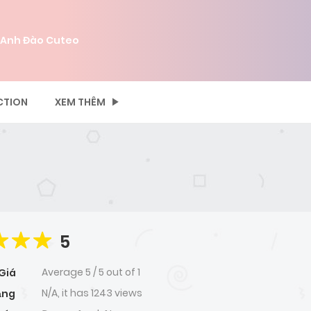
 Anh Đào Cuteo
CTION
XEM THÊM
5
Average
5
/
5
out of
1
Giá
N/A, it has 1243 views
ạng