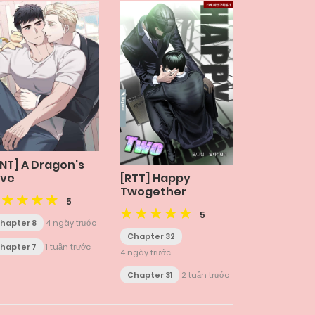
NT] A Dragon's
[RTT] Happy
ove
Twogether
5
5
hapter 8
4 ngày trước
Chapter 32
hapter 7
1 tuần trước
4 ngày trước
Chapter 31
2 tuần trước