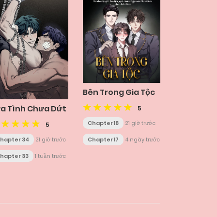
Bên Trong Gia Tộc
a Tình Chưa Dứt
5
Chapter 18
21 giờ trước
5
hapter 34
21 giờ trước
Chapter 17
4 ngày trước
hapter 33
1 tuần trước