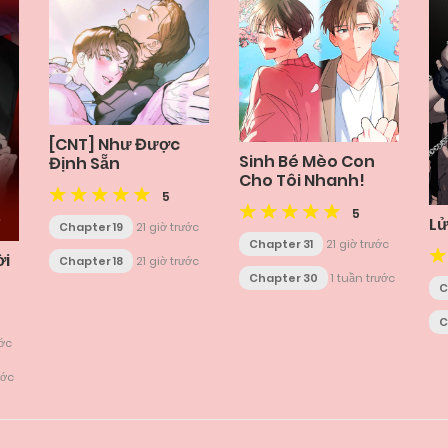
[CNT] Như Được
Sinh Bé Mèo Con
Định Sẵn
Cho Tôi Nhanh!
5
5
Lử
Chapter 19
21 giờ trước
Chapter 31
21 giờ trước
ời
Chapter 18
21 giờ trước
Chapter 30
1 tuần trước
C
C
ước
ước