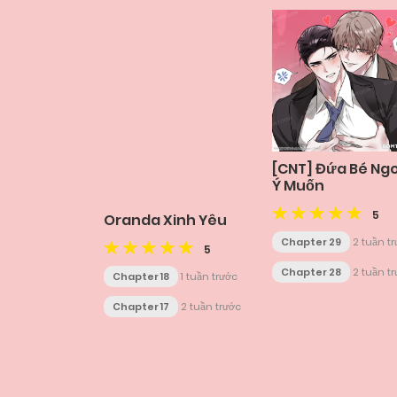
[CNT] Đứa Bé Ng
Ý Muốn
5
Oranda Xinh Yêu
Chapter 29
2 tuần t
5
Chapter 28
2 tuần t
Chapter 18
1 tuần trước
Chapter 17
2 tuần trước