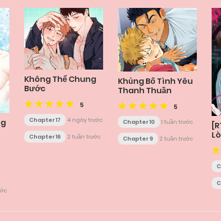
Không Thể Chung
Khủng Bố Tình Yêu
Bước
Thanh Thuần
5
5
Chapter 17
4 ngày trước
ng
Chapter 10
1 tuần trước
[R
Lò
Chapter 16
2 tuần trước
Chapter 9
2 tuần trước
C
C
ước