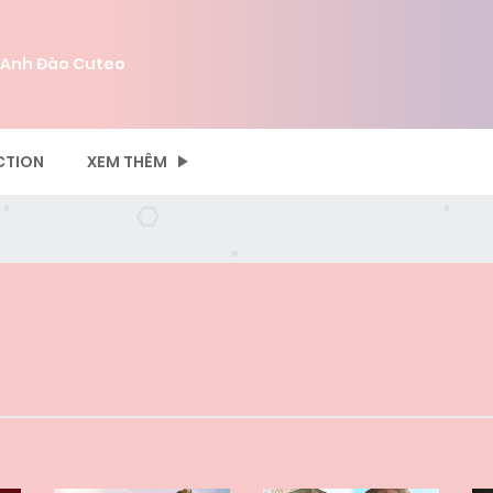
 Anh Đào Cuteo
CTION
XEM THÊM