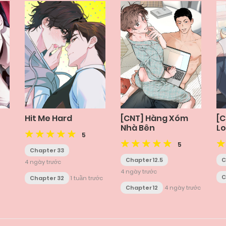
Hit Me Hard
[CNT] Hàng Xóm
[C
Nhà Bên
L
5
5
Chapter 33
Chapter 12.5
C
4 ngày trước
4 ngày trước
C
Chapter 32
1 tuần trước
Chapter 12
4 ngày trước