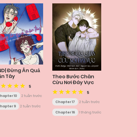
ND| Đừng Ấn Quả
ận Tây
Theo Bước Chân
Cừu Nơi Đáy Vực
5
5
hapter 10
2 tuần trước
Chapter 17
2 tuần trước
hapter 9
2 tuần trước
Chapter 16
1 tháng trước