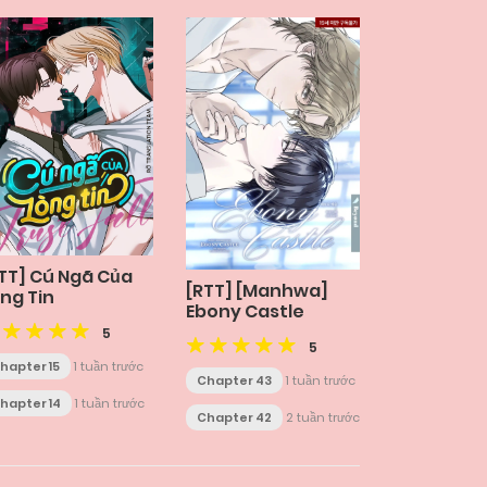
TT] Cú Ngã Của
[RTT] [Manhwa]
ng Tin
Ebony Castle
5
5
hapter 15
1 tuần trước
Chapter 43
1 tuần trước
hapter 14
1 tuần trước
Chapter 42
2 tuần trước