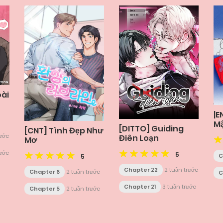
oài
|E
M
[DITTO] Guiding
[CNT] Tình Đẹp Như
rước
Điên Loạn
Mơ
rước
5
C
5
Chapter 22
2 tuần trước
Chapter 6
2 tuần trước
C
Chapter 21
3 tuần trước
Chapter 5
2 tuần trước