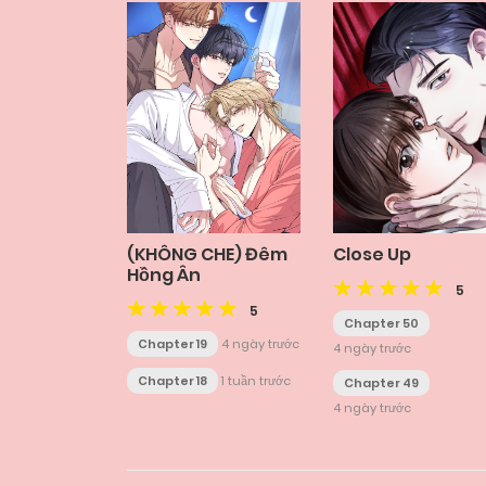
(KHÔNG CHE) Đêm
Close Up
Hồng Ân
5
5
Chapter 50
Chapter 19
4 ngày trước
4 ngày trước
Chapter 18
1 tuần trước
Chapter 49
4 ngày trước