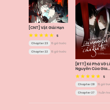
[CNT] Vật Giải Hạn
5
Chapter 23
15 giờ trước
Chapter 22
15 giờ trước
[RTT] Kẻ Phá Vỡ L
Nguyền Của Gia
Tộc
5
Chapter 28
15 giờ tr
Chapter 27
1 tuần tr