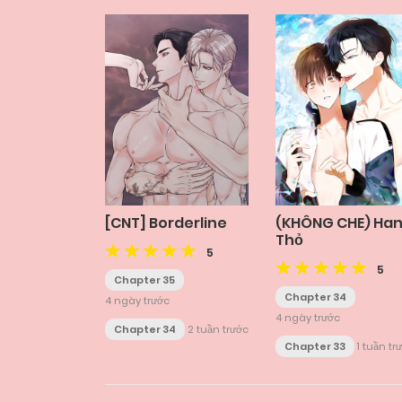
[CNT] Borderline
(KHÔNG CHE) Ha
Thỏ
5
5
Chapter 35
Chapter 34
4 ngày trước
4 ngày trước
Chapter 34
2 tuần trước
Chapter 33
1 tuần tr