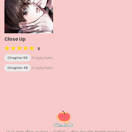
Close Up
5
Chapter 50
3 ngày trước
Chapter 49
3 ngày trước
Posts
navigation
Quả anh đào cuteo - QADC - đọc truyện tranh boylove,