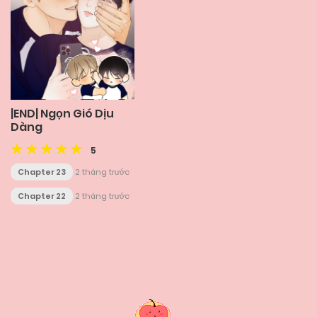
|END| Ngọn Gió Dịu
Dàng
5
Chapter 23
2 tháng trước
Chapter 22
2 tháng trước
Posts
navigation