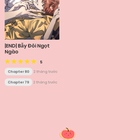
|END| Bẫy Đôi Ngọt
Ngào
5
Chapter 80
2 tháng trước
Chapter 79
2 tháng trước
Posts
navigation