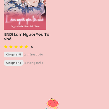
|END| Làm Người Yêu Tôi
Nhé
5
Chapter 5
2 tháng trước
Chapter 4
2 tháng trước
Posts
navigation