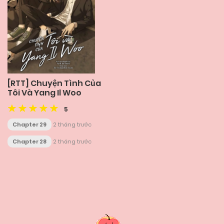
[RTT] Chuyện Tình Của
Tôi Và Yang Il Woo
5
Chapter 29
2 tháng trước
Chapter 28
2 tháng trước
Posts
navigation