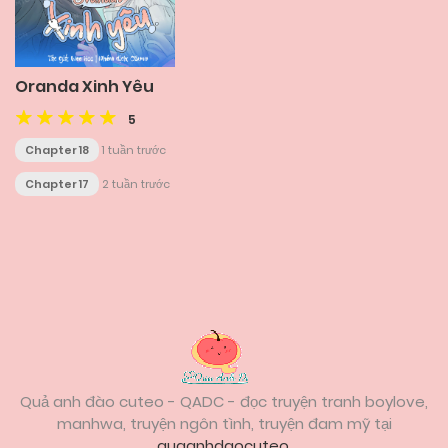
Oranda Xinh Yêu
5
Chapter 18
1 tuần trước
Chapter 17
2 tuần trước
Posts
navigation
Quả anh đào cuteo - QADC - đọc truyện tranh boylove,
manhwa, truyện ngôn tình, truyện đam mỹ tại
quaanhdaocuteo
.