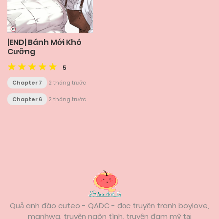
|END| Bánh Mới Khó
Cưỡng
5
Chapter 7
2 tháng trước
Chapter 6
2 tháng trước
Posts
navigation
Quả anh đào cuteo - QADC - đọc truyện tranh boylove,
manhwa, truyện ngôn tình, truyện đam mỹ tại