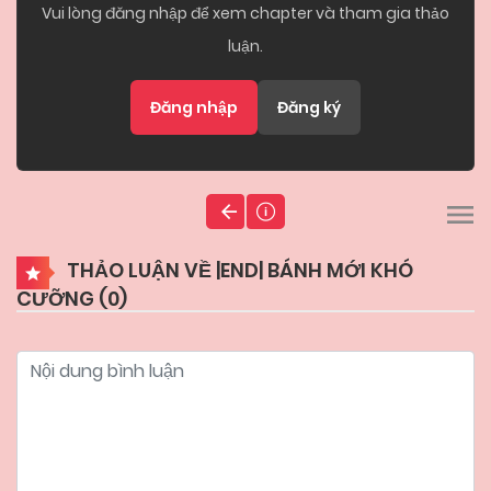
Vui lòng đăng nhập để xem chapter và tham gia thảo
luận.
Đăng nhập
Đăng ký
THẢO LUẬN VỀ |END| BÁNH MỚI KHÓ
CƯỠNG (
0
)