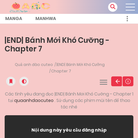
MANGA
MANHWA
|END| Bánh Mới Khó Cưỡng -
Chapter 7
Quả anh đào cuteo
|END| Bánh Mới Khó Cưỡng
Chapter 7
Các tình yêu đang đọc |END| Bánh Mới Khó Cưỡng - Chapter 1
tại
quaanhdaocuteo
. Sử dụng các phim mũi tên để thao
tác nhé
Nội dung này yêu cầu đăng nhập