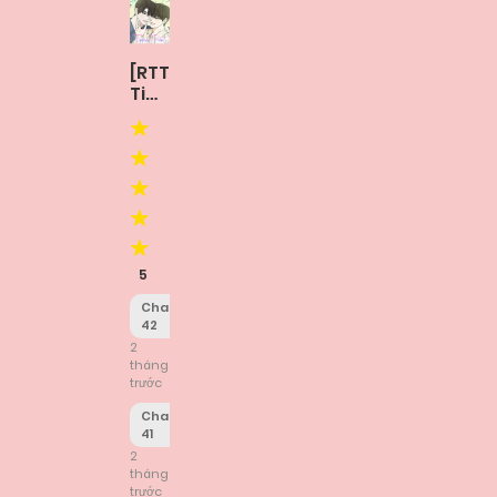
[RTT]
Tipping
Point
5
Chapter
42
2
tháng
trước
Chapter
41
2
tháng
trước