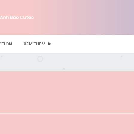
 Anh Đào Cuteo
CTION
XEM THÊM