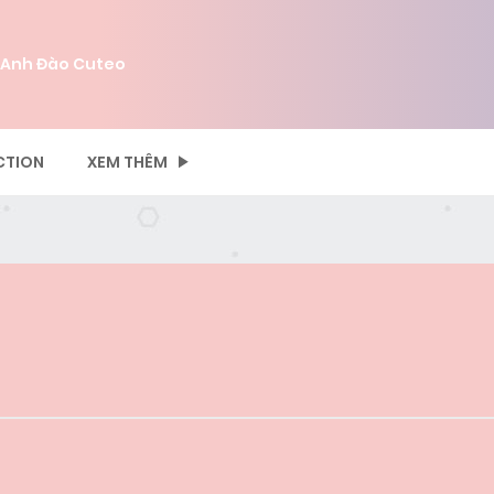
 Anh Đào Cuteo
CTION
XEM THÊM