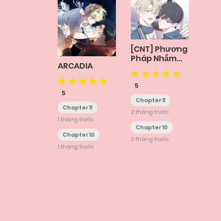
[CNT] Phương
Pháp Nhắm
ARCADIA
Trúng X
5
5
Chapter 11
Chapter 11
2 tháng trước
1 tháng trước
Chapter 10
Chapter 10
2 tháng trước
1 tháng trước
Posts
navigation