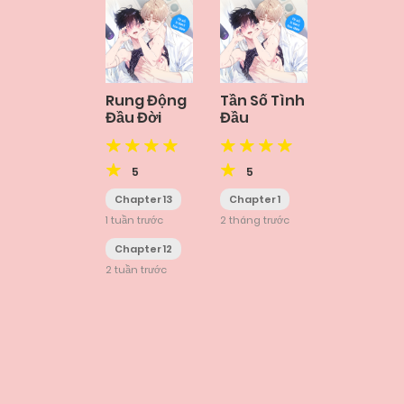
Rung Động
Tần Số Tình
Đầu Đời
Đầu
5
5
Chapter 13
Chapter 1
1 tuần trước
2 tháng trước
Chapter 12
2 tuần trước
Posts
navigation