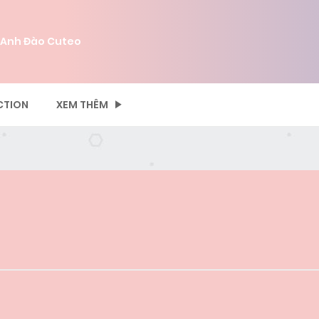
 Anh Đào Cuteo
CTION
XEM THÊM