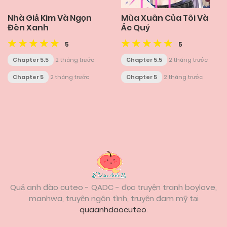
Nhà Giả Kim Và Ngọn
Mùa Xuân Của Tôi Và
Đèn Xanh
Ác Quỷ
5
5
Chapter 5.5
2 tháng trước
Chapter 5.5
2 tháng trước
Chapter 5
2 tháng trước
Chapter 5
2 tháng trước
Posts
navigation
Quả anh đào cuteo - QADC - đọc truyện tranh boylove,
manhwa, truyện ngôn tình, truyện đam mỹ tại
quaanhdaocuteo
.