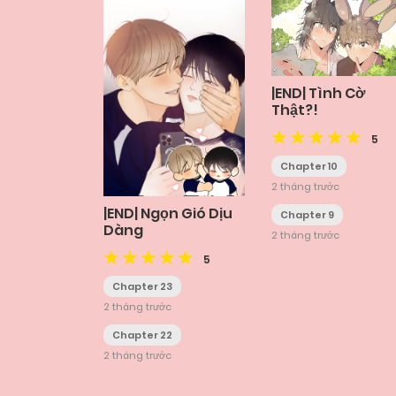
|END| Tình Cờ
Thật?!
5
Chapter 10
2 tháng trước
|END| Ngọn Gió Dịu
Chapter 9
Dàng
2 tháng trước
5
Chapter 23
2 tháng trước
Chapter 22
2 tháng trước