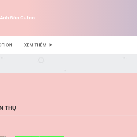
 Anh Đào Cuteo
CTION
XEM THÊM
ƠN THỤ