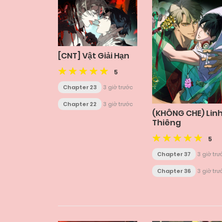
[CNT] Vật Giải Hạn
5
Chapter 23
3 giờ trước
Chapter 22
3 giờ trước
(KHÔNG CHE) Lin
Thiêng
5
Chapter 37
3 giờ trư
Chapter 36
3 giờ trư