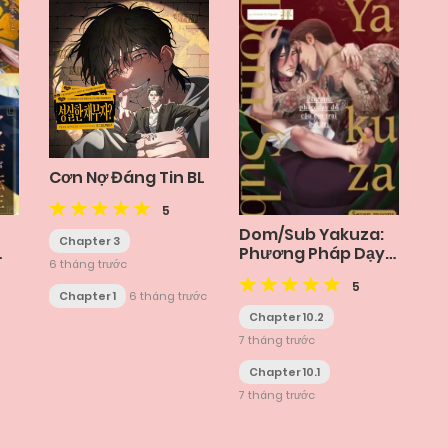
Cơn Nợ Đáng Tin BL
5
Dom/Sub Yakuza:
Chapter 3
Phương Pháp Dạy
6 tháng trước
Dỗ Cậu Em Trai Bất
5
Trị
Chapter 1
6 tháng trước
Chapter 10.2
7 tháng trước
Chapter 10.1
7 tháng trước