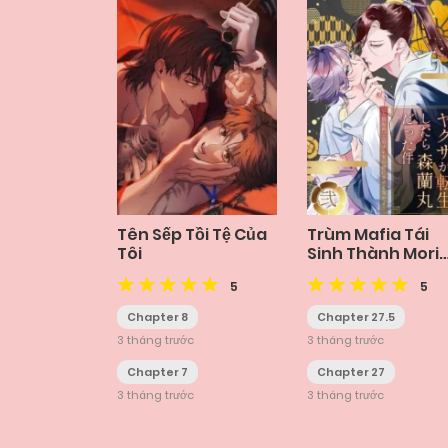
Tên Sếp Tồi Tệ Của
Trùm Mafia Tái
Tôi
Sinh Thành Mori
Ranmaru
5
5
Chapter 8
Chapter 27.5
3 tháng trước
3 tháng trước
Chapter 7
Chapter 27
3 tháng trước
3 tháng trước