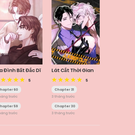
a Đình Bất Đắc Dĩ
Lát Cắt Thời Gian
5
5
hapter 60
Chapter 31
háng trước
3 tháng trước
hapter 59
Chapter 30
háng trước
3 tháng trước