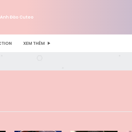
 Anh Đào Cuteo
CTION
XEM THÊM