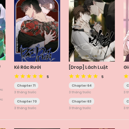
h
Kẻ Rác Rưởi
[Drop] Lách Luật
Gi
5
5
Chapter 71
Chapter 64
C
ớc
3 tháng trước
3 tháng trước
3 t
ớc
Chapter 70
Chapter 63
C
3 tháng trước
3 tháng trước
3 t