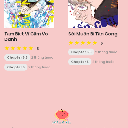
Tạm Biệt Vĩ Cầm Vô
Sói Muốn Bị Tấn Công
Danh
5
5
Chapter 5.5
2 tháng trước
Chapter 6.5
2 tháng trước
Chapter 5
2 tháng trước
Chapter 6
2 tháng trước
Posts
navigation