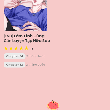
|END| Làm Tình Cũng
Cần Luyện Tập Nữa Sao
5
Chapter 54
2 tháng trước
Chapter 52
2 tháng trước
Posts
navigation