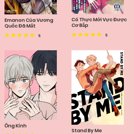
Có Thực Mới Vực Được
Emanon Của Vương
Cơ Bắp
Quốc Đã Mất
5
5
Ống Kính
Stand By Me