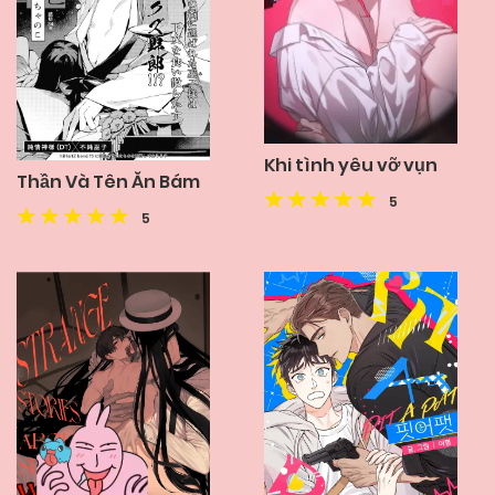
Khi tình yêu vỡ vụn
Thần Và Tên Ăn Bám
5
5