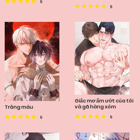
5
5
Giấc mơ ẩm ướt của tôi
và gã hàng xóm
Trăng máu
5
5