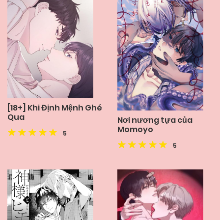
[18+] Khi Định Mệnh Ghé
Qua
Nơi nương tựa của
Momoyo
5
5