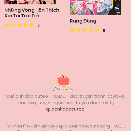
Những Vong Hồn Thích
Xơi Tái Trai Trẻ
Rung Động
5
5
Posts
navigation
Quả anh đào cuteo - QADC - đọc truyện tranh boylove,
manhwa, truyện ngôn tình, truyện đam mỹ tại
quaanhdaocuteo
.
Từ khóa tìm kiếm để truy cập quaanhdaocuteo.org - QADC