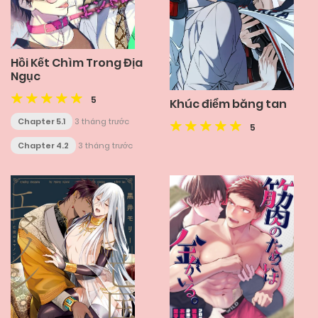
Hồi Kết Chìm Trong Địa
Ngục
5
Khúc điểm băng tan
Chapter 5.1
3 tháng trước
5
Chapter 4.2
3 tháng trước