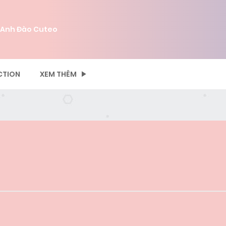
 Anh Đào Cuteo
CTION
XEM THÊM
N