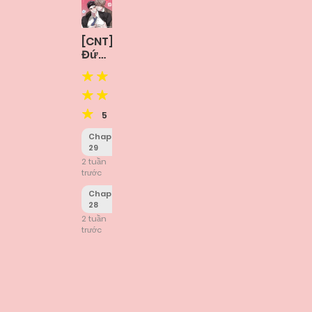
[CNT]
Đứa
Bé
Ngoài
Ý
Muốn
5
Chapter
29
2 tuần
trước
Chapter
28
2 tuần
trước
Posts
navigation