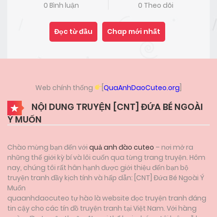
0 Bình luận
0 Theo dõi
Đọc từ đầu
Chap mới nhất
Web chính thống
[
QuaAnhDaoCuteo.org
]
NỘI DUNG TRUYỆN [CNT] ĐỨA BÉ NGOÀI
Ý MUỐN
Chào mừng bạn đến với
quả anh đào cuteo
– nơi mở ra
những thế giới kỳ bí và lôi cuốn qua từng trang truyện. Hôm
nay, chúng tôi rất hân hạnh được giới thiệu đến bạn bộ
truyện tranh đầy kịch tính và hấp dẫn: [CNT] Đứa Bé Ngoài Ý
Muốn
quaanhdaocuteo tự hào là website đọc truyện tranh đáng
tin cậy cho các tín đồ truyện tranh tại Việt Nam. Với hàng