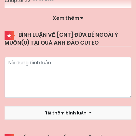
Chapter 22
Xem thêm
25/05/2026
Chapter 21
BÌNH LUẬN VỀ [CNT] ĐỨA BÉ NGOÀI Ý
MUỐN(
0
) TẠI QUẢ ANH ĐÀO CUTEO
25/05/2026
Chapter 20
25/05/2026
Chapter 19
25/05/2026
Chapter 18
25/05/2026
Chapter 17
Tải thêm bình luận
25/05/2026
Chapter 16