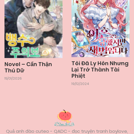
25/05/2026
Chapter 2
25/05/2026
Chapter 1
Tôi Đã Ly Hôn Nhưng
Novel – Cẩn Thận
Lại Trở Thành Tài
Thú Dữ
Phiệt
15/01/2026
19/12/2024
Quả anh đào cuteo - QADC - đọc truyện tranh boylove,