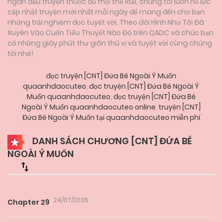
ngàn đầu truyện thuộc đủ mọi thể loại, chúng tôi luôn nỗ lực
cập nhật truyện mới nhất mỗi ngày để mang đến cho bạn
những trải nghiệm đọc tuyệt vời. Theo dõi Hình Như Tôi Đã
Xuyên Vào Cuốn Tiểu Thuyết Nào Đó trên QADC và chúc bạn
có những giây phút thư giãn thú vị và tuyệt vời cùng chúng
tôi nhé!
đọc truyện [CNT] Đứa Bé Ngoài Ý Muốn
quaanhdaocuteo
,
đọc truyện [CNT] Đứa Bé Ngoài Ý
Muốn quaanhdaocuteo
,
đọc truyện [CNT] Đứa Bé
Ngoài Ý Muốn quaanhdaocuteo online
,
truyện [CNT]
Đứa Bé Ngoài Ý Muốn tại quaanhdaocuteo miễn phí
DANH SÁCH CHƯƠNG [CNT] ĐỨA BÉ
NGOÀI Ý MUỐN
24/07/2026
Chapter 29