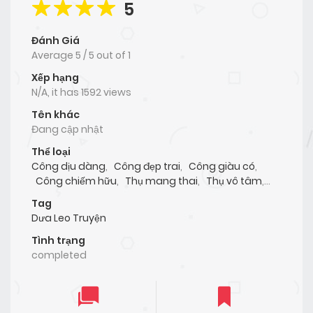
5
Đánh Giá
Average
5
/
5
out of
1
Xếp hạng
N/A, it has 1592 views
Tên khác
Đang cập nhật
Thể loại
Công dịu dàng
,
Công đẹp trai
,
Công giàu có
,
Công chiếm hữu
,
Thụ mang thai
,
Thụ vô tâm
,
HIểu lầm/Nhầm lẫn
,
Tình Một Đêm
,
ABO
,
BL
,
Tag
Manhwa
,
Cbunu
Dưa Leo Truyện
Tình trạng
completed