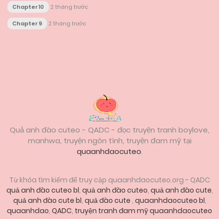
Chapter 10
2 tháng trước
Chapter 9
2 tháng trước
Posts
navigation
Quả anh đào cuteo - QADC - đọc truyện tranh boylove,
manhwa, truyện ngôn tình, truyện đam mỹ tại
quaanhdaocuteo
.
Từ khóa tìm kiếm để truy cập quaanhdaocuteo.org - QADC
quả anh đào cuteo bl
,
quả anh đào cuteo
,
quả anh đào cute
,
quả anh đào cute bl
,
quả đào cute
,
quaanhdaocuteo bl
,
quaanhdao
,
QADC
,
truyện tranh đam mỹ quaanhdaocuteo