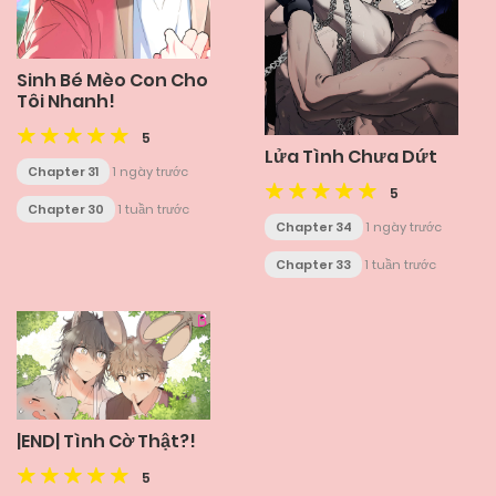
Sinh Bé Mèo Con Cho
Tôi Nhanh!
5
Lửa Tình Chưa Dứt
Chapter 31
1 ngày trước
5
Chapter 30
1 tuần trước
Chapter 34
1 ngày trước
Chapter 33
1 tuần trước
|END| Tình Cờ Thật?!
5