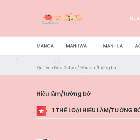
Quả
MANGA
MANHWA
MANHUA
A
Quả Anh Đào Cuteo
Hiểu lầm/tưởng bở
Hiểu lầm/tưởng bở
1 THỂ LOẠI HIỂU LẦM/TƯỞNG B