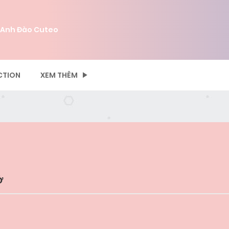
 Anh Đào Cuteo
CTION
XEM THÊM
Ở