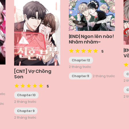
|END| Ngon lên nào!
Nhăm nhăm~
|E
5
Vỡ
C
Chapter 12
2 tháng trước
[CNT] Vợ Chồng
C
Son
Chapter 11
2 tháng trước
2 t
5
C
rước
Chapter 10
2 t
2 tháng trước
ước
Chapter 9
2 tháng trước