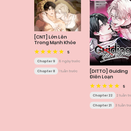
[CNT] Lớn Lên
Trong Mạnh Khỏe
5
Chapter 9
6 ngày trước
[DITTO] Guiding
Chapter 8
1 tuần trước
Điên Loạn
5
Chapter 22
2 tuần t
Chapter 21
3 tuần tr