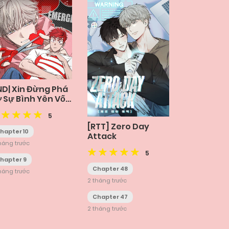
ND| Xin Đừng Phá
 Sự Bình Yên Vốn
ó
5
[RTT] Zero Day
hapter 10
Attack
háng trước
5
hapter 9
Chapter 48
háng trước
2 tháng trước
Chapter 47
2 tháng trước