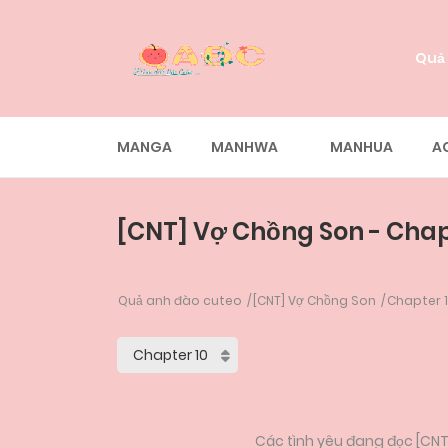
Quả
MANGA
MANHWA
MANHUA
A
[CNT] Vợ Chồng Son - Chap
Quả anh đào cuteo
[CNT] Vợ Chồng Son
Chapter 
Các tình yêu đang đọc [CNT]