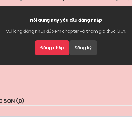
Nội dung này yêu cầu đăng nhập
Vui lòng đăng nhập để xem chapter và tham gia thảo luận.
Đăng nhập
Đăng ký
 SON (
0
)