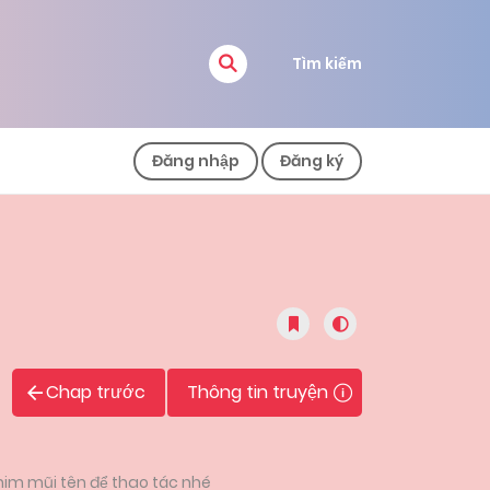
Tìm kiếm
Đăng nhập
Đăng ký
Chap trước
Thông tin truyện
him mũi tên để thao tác nhé