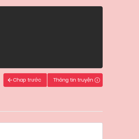
Chap trước
Thông tin truyện