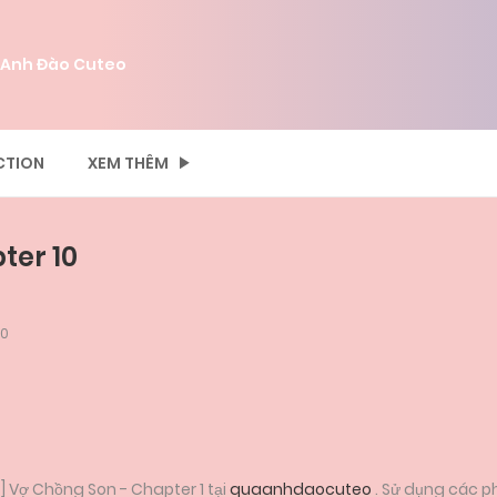
 Anh Đào Cuteo
CTION
XEM THÊM
ter 10
10
 Vợ Chồng Son - Chapter 1 tại
quaanhdaocuteo
. Sử dụng các p