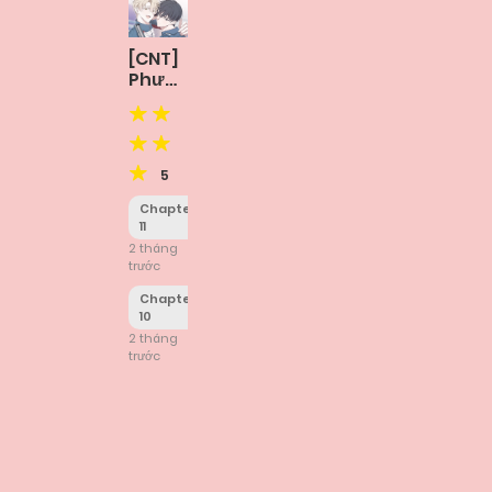
[CNT]
Phương
Pháp
Nhắm
Trúng
X
5
Chapter
11
2 tháng
trước
Chapter
10
2 tháng
trước
Posts
navigation