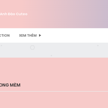
 Anh Đào Cuteo
CTION
XEM THÊM
TRONG MỀM