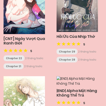
Hồi Ức Của Nhịp Thở
[CNT] Ngày Vượt Qua
Ranh Giới
5
5
Chapter 29
2 tháng trước
Chapter 22
2 tháng trước
Chapter 28
2 tháng trước
Chapter 21
2 tháng trước
|END| Alpha Mặt Hàng
Không Thể Trả
5