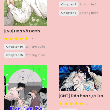
Chapter 7
2 tháng trước
Chapter 6
2 tháng trước
|END| Hoa Vô Danh
5
Chapter 36
2 tháng trước
Chapter 35
2 tháng trước
[CNT] Đóa hoa rực lửa
5