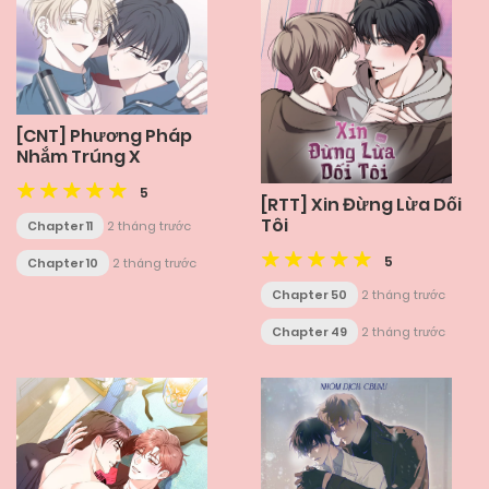
[CNT] Phương Pháp
Nhắm Trúng X
5
[RTT] Xin Đừng Lừa Dối
Tôi
Chapter 11
2 tháng trước
5
Chapter 10
2 tháng trước
Chapter 50
2 tháng trước
Chapter 49
2 tháng trước