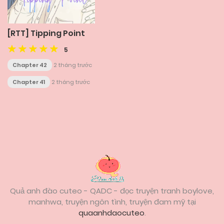
[RTT] Tipping Point
5
Chapter 42
2 tháng trước
Chapter 41
2 tháng trước
Posts
navigation
Quả anh đào cuteo - QADC - đọc truyện tranh boylove,
manhwa, truyện ngôn tình, truyện đam mỹ tại
quaanhdaocuteo
.