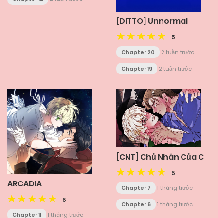
[DITTO] Unnormal
5
Chapter 20
2 tuần trước
Chapter 19
2 tuần trước
[CNT] Chủ Nhân Của C
5
ARCADIA
Chapter 7
1 tháng trước
5
Chapter 6
1 tháng trước
Chapter 11
1 tháng trước