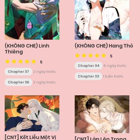
(KHÔNG CHE) Linh
(KHÔNG CHE) Hang Thỏ
Thiêng
5
5
Chapter 34
6 ngày trước
Chapter 37
2 ngày trước
Chapter 33
1 tuần trước
Chapter 36
2 ngày trước
[CNT] Kết Liễu Một Vị
[CNT] Lớn Lên Trong