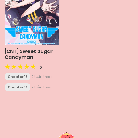
[CNT] Sweet Sugar
Candyman
5
Chapter 13
2 tuần trước
Chapter 12
2 tuần trước
Posts
navigation