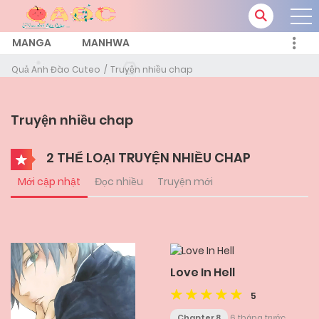
MANGA
MANHWA
Quả Anh Đào Cuteo
Truyện nhiều chap
Truyện nhiều chap
2 THỂ LOẠI TRUYỆN NHIỀU CHAP
Mới cập nhật
Đọc nhiều
Truyện mới
Love In Hell
5
Chapter 8
6 tháng trước