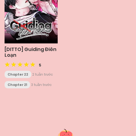
[DITTO] Guiding Điên
Loạn
5
Chapter 22
2 tuần trước
Chapter 21
3 tuần trước
Posts
navigation