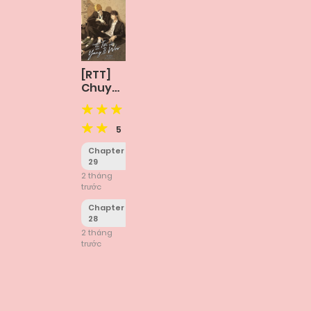
[RTT]
Chuyện
Tình
Của Tôi
Và
5
Yang Il
Chapter
Woo
29
2 tháng
trước
Chapter
28
2 tháng
trước
Posts