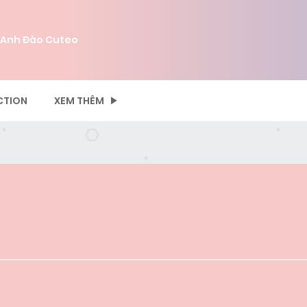
 Anh Đào Cuteo
CTION
XEM THÊM