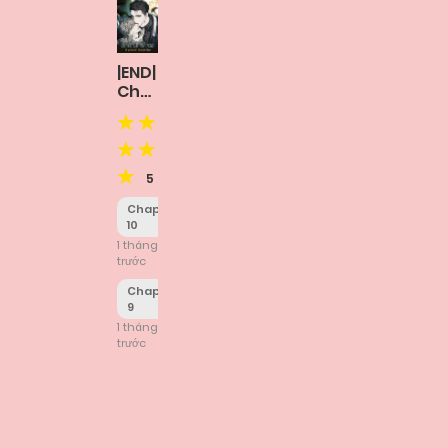
|END|
Chuốc
Lấy
Tai
Ương
5
Chapter
10
1 tháng
trước
Chapter
9
1 tháng
trước
Posts
navigation