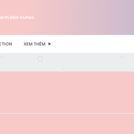
 Anh Đào Cuteo
CTION
XEM THÊM