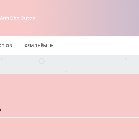
 Anh Đào Cuteo
CTION
XEM THÊM
A