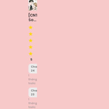
[CNT]
Sour
Or
Bitter
5
Chapter
24
1
tháng
trước
Chapter
23
1
tháng
trước