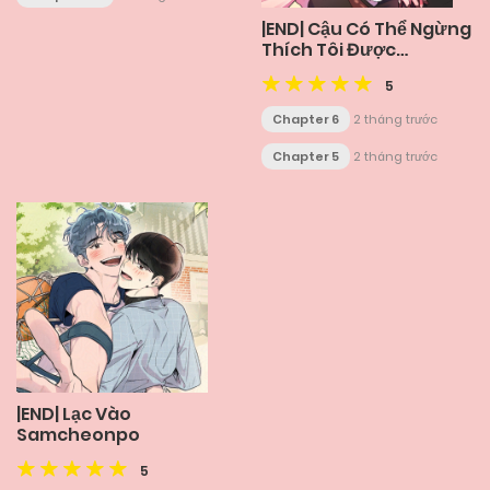
|END| Cậu Có Thể Ngừng
Thích Tôi Được
Không?!
5
Chapter 6
2 tháng trước
Chapter 5
2 tháng trước
|END| Lạc Vào
Samcheonpo
5