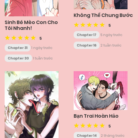
Không Thể Chung Bước
Sinh Bé Mèo Con Cho
5
Tôi Nhanh!
Chapter 17
5 ngày trước
5
Chapter 16
2 tuần trước
Chapter 31
1 ngày trước
Chapter 30
1 tuần trước
Bạn Trai Hoàn Hảo
5
Chapter 14
2 tháng trước