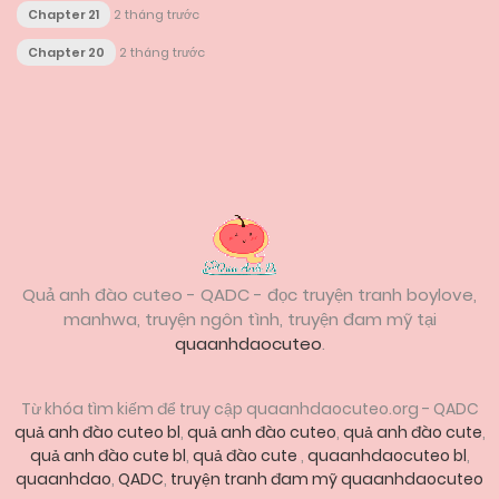
Chapter 21
2 tháng trước
Chapter 20
2 tháng trước
Posts
navigation
Quả anh đào cuteo - QADC - đọc truyện tranh boylove,
manhwa, truyện ngôn tình, truyện đam mỹ tại
quaanhdaocuteo
.
Từ khóa tìm kiếm để truy cập quaanhdaocuteo.org - QADC
quả anh đào cuteo bl
,
quả anh đào cuteo
,
quả anh đào cute
,
quả anh đào cute bl
,
quả đào cute
,
quaanhdaocuteo bl
,
quaanhdao
,
QADC
,
truyện tranh đam mỹ quaanhdaocuteo