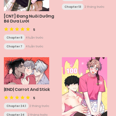
Chapter 13
2 tháng trước
[CNT] Đang Nuôi Dưỡng
Bé Dưa Lưới
5
Chapter 8
4 tuần trước
Chapter 7
4 tuần trước
|END| Carrot And Stick
5
Chapter 24.1
2 tháng trước
Chapter 24
2 tháng trước