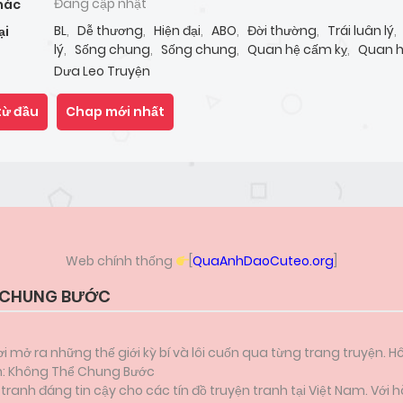
Đang cập nhật
hác
BL
,
Dễ thương
,
Hiện đại
,
ABO
,
Đời thường
,
Trái luân lý
,
ại
lý
,
Sống chung
,
Sống chung
,
Quan hệ cấm kỵ
,
Quan 
kỵ
,
Công chiếm hữu
,
Công chiếm hữu
,
Mỹ nam công
,
Dưa Leo Truyện
công
,
Thụ dâm đãng
,
Thụ ngây thơ
,
Thụ bình thường
tinh nghịch
,
Cbunu
từ đầu
Chap mới nhất
Web chính thống
[
QuaAnhDaoCuteo.org
]
 CHUNG BƯỚC
i mở ra những thế giới kỳ bí và lôi cuốn qua từng trang truyện. H
ẫn: Không Thể Chung Bước
anh đáng tin cậy cho các tín đồ truyện tranh tại Việt Nam. Với h