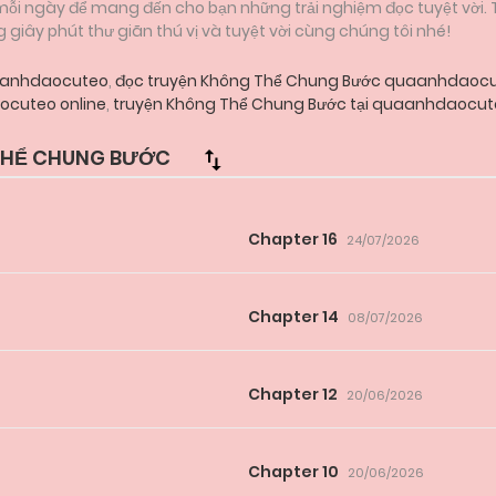
 mỗi ngày để mang đến cho bạn những trải nghiệm đọc tuyệt vời.
iây phút thư giãn thú vị và tuyệt vời cùng chúng tôi nhé!
uaanhdaocuteo
,
đọc truyện Không Thể Chung Bước quaanhdaoc
cuteo online
,
truyện Không Thể Chung Bước tại quaanhdaocute
HỂ CHUNG BƯỚC
Chapter 16
24/07/2026
Chapter 14
08/07/2026
Chapter 12
20/06/2026
Chapter 10
20/06/2026