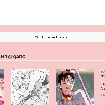
Tải thêm bình luận
CH TẠI QADC
L
N
08/