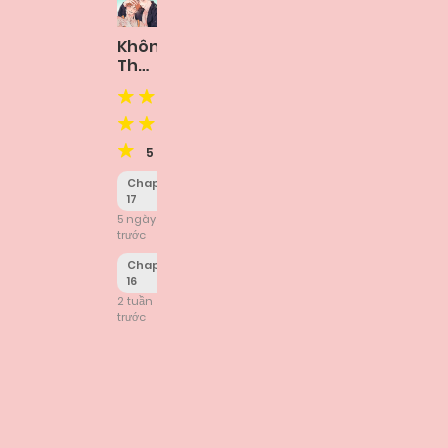
Không
Thể
Chung
Bước
5
Chapter
17
5 ngày
trước
Chapter
16
2 tuần
trước
Posts
navigation