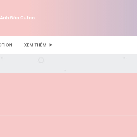
 Anh Đào Cuteo
CTION
XEM THÊM