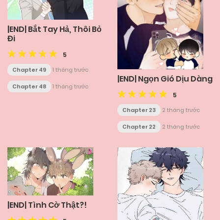
|END| Bắt Tay Hả, Thôi Bỏ
Đi
5
Chapter 49
1 tháng trước
|END| Ngọn Gió Dịu Dàng
Chapter 48
1 tháng trước
5
Chapter 23
2 tháng trước
Chapter 22
2 tháng trước
|END| Tình Cờ Thật?!