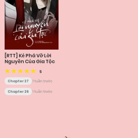
[RTT] Kẻ Phá Vỡ Lời
Nguyền Của Gia Tộc
5
Chapter 27
1 tuần trước
Chapter 26
1 tuần trước
Posts
navigation