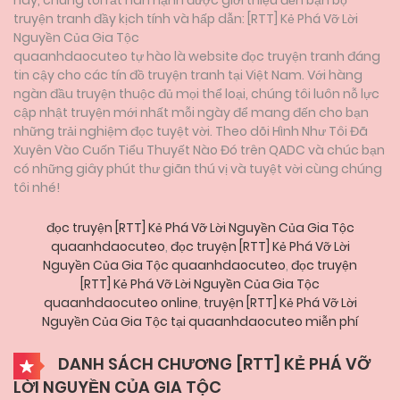
truyện tranh đầy kịch tính và hấp dẫn: [RTT] Kẻ Phá Vỡ Lời
Nguyền Của Gia Tộc
quaanhdaocuteo tự hào là website đọc truyện tranh đáng
tin cậy cho các tín đồ truyện tranh tại Việt Nam. Với hàng
ngàn đầu truyện thuộc đủ mọi thể loại, chúng tôi luôn nỗ lực
cập nhật truyện mới nhất mỗi ngày để mang đến cho bạn
những trải nghiệm đọc tuyệt vời. Theo dõi Hình Như Tôi Đã
Xuyên Vào Cuốn Tiểu Thuyết Nào Đó trên QADC và chúc bạn
có những giây phút thư giãn thú vị và tuyệt vời cùng chúng
tôi nhé!
đọc truyện [RTT] Kẻ Phá Vỡ Lời Nguyền Của Gia Tộc
quaanhdaocuteo
,
đọc truyện [RTT] Kẻ Phá Vỡ Lời
Nguyền Của Gia Tộc quaanhdaocuteo
,
đọc truyện
[RTT] Kẻ Phá Vỡ Lời Nguyền Của Gia Tộc
quaanhdaocuteo online
,
truyện [RTT] Kẻ Phá Vỡ Lời
Nguyền Của Gia Tộc tại quaanhdaocuteo miễn phí
DANH SÁCH CHƯƠNG [RTT] KẺ PHÁ VỠ
LỜI NGUYỀN CỦA GIA TỘC