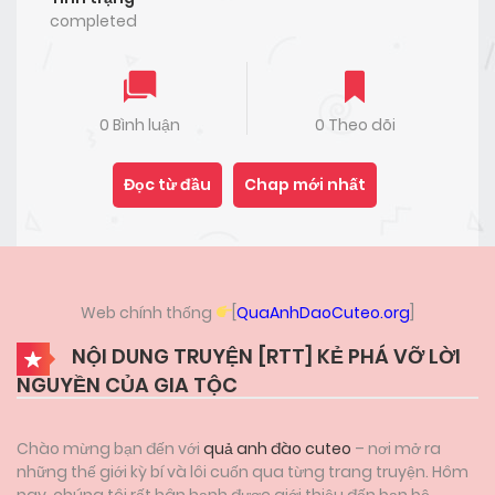
completed
0 Bình luận
0 Theo dõi
Đọc từ đầu
Chap mới nhất
Web chính thống
[
QuaAnhDaoCuteo.org
]
NỘI DUNG TRUYỆN [RTT] KẺ PHÁ VỠ LỜI
NGUYỀN CỦA GIA TỘC
Chào mừng bạn đến với
quả anh đào cuteo
– nơi mở ra
những thế giới kỳ bí và lôi cuốn qua từng trang truyện. Hôm
nay, chúng tôi rất hân hạnh được giới thiệu đến bạn bộ