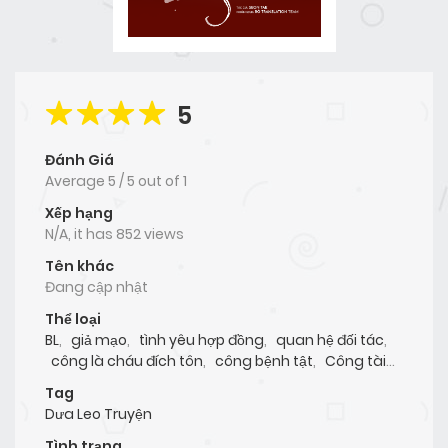
5
Đánh Giá
Average
5
/
5
out of
1
Xếp hạng
N/A, it has 852 views
Tên khác
Đang cập nhật
Thể loại
BL
,
giả mạo
,
tình yêu hợp đồng
,
quan hệ đối tác
,
công là cháu đích tôn
,
công bệnh tật
,
Công tài
phiệt
,
công xuyên không
,
công bị giam cầm
,
Thụ
Tag
có năng lực
,
thụ toàn năng
,
thụ theo chủ nghĩa
Dưa Leo Truyện
vật chất
,
Thụ mê trai đẹp
,
Thụ mạnh mẽ
,
Cbunu
Tình trạng