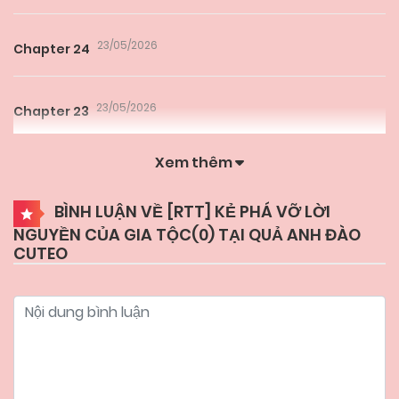
23/05/2026
Chapter 24
23/05/2026
Chapter 23
Xem thêm
23/05/2026
Chapter 22
BÌNH LUẬN VỀ [RTT] KẺ PHÁ VỠ LỜI
NGUYỀN CỦA GIA TỘC(
0
) TẠI QUẢ ANH ĐÀO
23/05/2026
Chapter 21
CUTEO
23/05/2026
Chapter 20
23/05/2026
Chapter 19