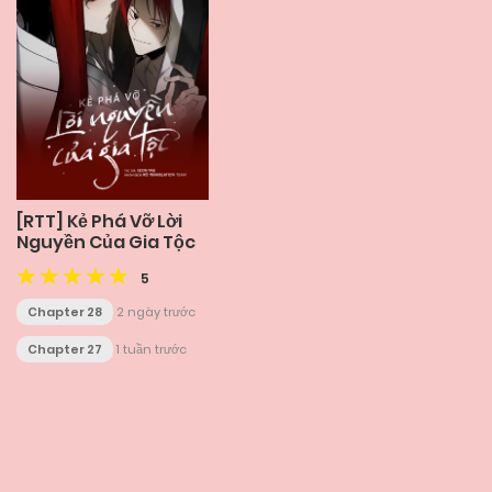
[RTT] Kẻ Phá Vỡ Lời
Nguyền Của Gia Tộc
5
Chapter 28
2 ngày trước
Chapter 27
1 tuần trước
Posts
navigation