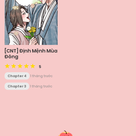
[CNT] Định Mệnh Mùa
Đông
5
Chapter 4
1 tháng trước
Chapter 3
1 tháng trước
Posts
navigation