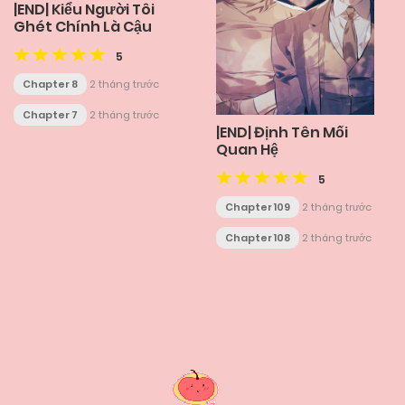
|END| Kiểu Người Tôi
Ghét Chính Là Cậu
5
Chapter 8
2 tháng trước
Chapter 7
2 tháng trước
|END| Định Tên Mối
Quan Hệ
5
Chapter 109
2 tháng trước
Chapter 108
2 tháng trước
Posts
navigation