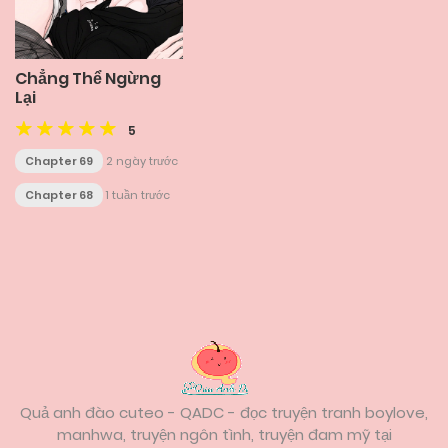
Chẳng Thể Ngừng
Lại
5
Chapter 69
2 ngày trước
Chapter 68
1 tuần trước
Posts
navigation
Quả anh đào cuteo - QADC - đọc truyện tranh boylove,
manhwa, truyện ngôn tình, truyện đam mỹ tại