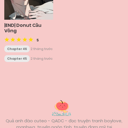
|END| Donut Cầu
Vồng
5
Chapter 46
2 tháng trước
Chapter 45
2 tháng trước
Posts
navigation
Quả anh đào cuteo - QADC - đọc truyện tranh boylove,
manhwa, truyện ngôn tình, truyện đam mỹ tại