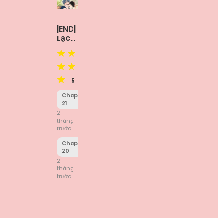
|END|
Lạc
Vào
Samcheonpo
5
Chapter
21
2
tháng
trước
Chapter
20
2
tháng
trước
Posts