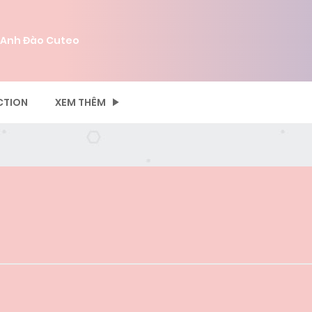
 Anh Đào Cuteo
CTION
XEM THÊM