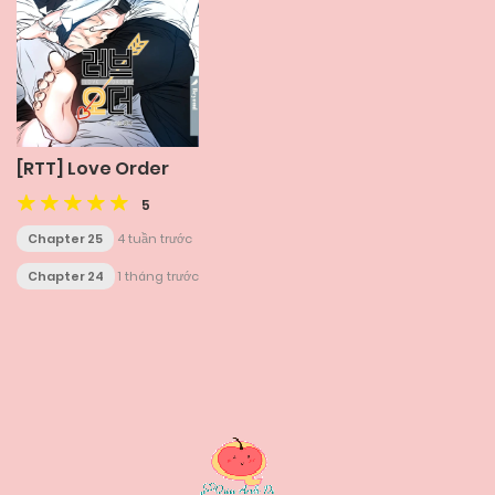
[RTT] Love Order
5
Chapter 25
4 tuần trước
Chapter 24
1 tháng trước
Posts
navigation